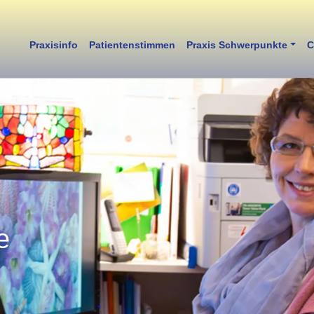
Praxisinfo
Patientenstimmen
Praxis Schwerpunkte
C
e