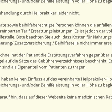
icherungs- und/oder Beihilfeleistung in voller Höhe zu begl
handlung durch Heilpraktiker leider nicht.
erte sowie beihilfeberechtigte Personen können die anfalle
einbarten Tarif Erstattungsleistungen. Es ist jedoch der v
ilfestelle. Bitte beachten Sie auch, dass Kosten für Nahrung
rung/ Zusatzversicherung / Beihilfestelle nicht immer erst
echne, hat der Patient die Erstattungsverfahren gegenüber 
gel auf die Sätze des Gebührenverzeichnisses beschränkt. E
sind als Eigenanteil vom Patienten zu tragen.
 haben keinen Einfluss auf das vereinbarte Heilpraktiker-H
icherungs- und/oder Beihilfeleistung in voller Höhe zu begl
rauf hin, dass auf dieser Webseite keine medizinischen Ra